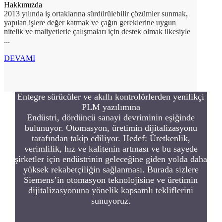
Hakkımızda
2013 yılında iş ortaklarına sürdürülebilir çözümler sunmak,
yapılan işlere değer katmak ve çağın gereklerine uygun
nitelik ve maliyetlerle çalışmaları için destek olmak ilkesiyle
...
DEVAMI
Entegre sürücüler ve akıllı kontrolörlerden yenilikçi
PLM yazılımına
Endüstri, dördüncü sanayi devriminin eşiğinde
bulunuyor. Otomasyon, üretimin dijitalizasyonu
tarafından takip ediliyor. Hedef: Üretkenlik,
verimlilik, hız ve kalitenin artması ve bu sayede
şirketler için endüstrinin geleceğine giden yolda daha
yüksek rekabetçiliğin sağlanması. Burada sizlere
Siemens’in otomasyon teknolojisine ve üretimin
dijitalizasyonuna yönelik kapsamlı tekliflerini
sunuyoruz.