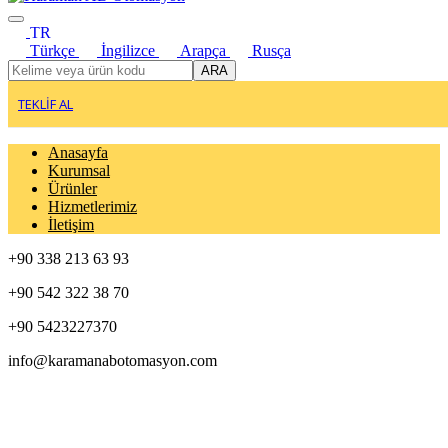
TR
Türkçe
İngilizce
Arapça
Rusça
ARA
TEKLİF AL
Anasayfa
Kurumsal
Ürünler
Hizmetlerimiz
İletişim
+90 338 213 63 93
+90 542 322 38 70
+90 5423227370
info@karamanabotomasyon.com