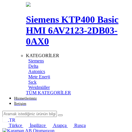
Siemens KTP400 Basic
HMI 6AV2123-2DB03-
0AX0
KATEGORİLER
Siemens
Delta
Autonics
Mete Enerji
Sıck
Weidmüller
TÜM KATEGORİLER
Hizmetlerimiz
İletişim
TR
Türkçe
İngilizce
Arapça
Rusça