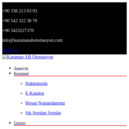
+90 338 213 63 93
+90 542 322 38 70
+90 5423227370
info@karamanabotomasyon.com
TEKLİF AL
Anasayfa
Kurumsal
Hakkımızda
E-Katalog
Hesap Numaralarımız
Sık Sorulan Sorular
Ürünler