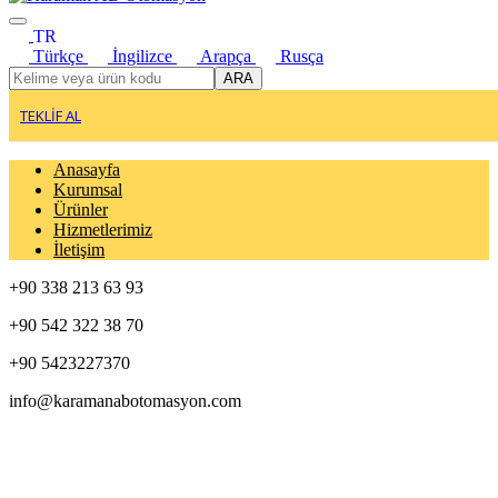
TR
Türkçe
İngilizce
Arapça
Rusça
ARA
TEKLİF AL
Anasayfa
Kurumsal
Ürünler
Hizmetlerimiz
İletişim
+90 338 213 63 93
+90 542 322 38 70
+90 5423227370
info@karamanabotomasyon.com