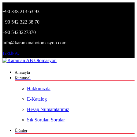
+90 338 213 63 93
+90 542 322 38 70
+90 5423227370
info@karamanabotomasyon.com
TEKLİF AL
Anasayfa
Kurumsal
Hakkımızda
E-Katalog
Hesap Numaralarımız
Sık Sorulan Sorular
Ürünler