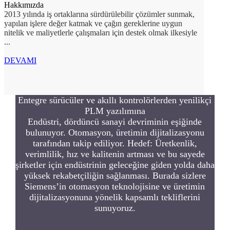
Hakkımızda
2013 yılında iş ortaklarına sürdürülebilir çözümler sunmak,
yapılan işlere değer katmak ve çağın gereklerine uygun
nitelik ve maliyetlerle çalışmaları için destek olmak ilkesiyle
...
DEVAMI
Entegre sürücüler ve akıllı kontrolörlerden yenilikçi
PLM yazılımına
Endüstri, dördüncü sanayi devriminin eşiğinde
bulunuyor. Otomasyon, üretimin dijitalizasyonu
tarafından takip ediliyor. Hedef: Üretkenlik,
verimlilik, hız ve kalitenin artması ve bu sayede
şirketler için endüstrinin geleceğine giden yolda daha
yüksek rekabetçiliğin sağlanması. Burada sizlere
Siemens’in otomasyon teknolojisine ve üretimin
dijitalizasyonuna yönelik kapsamlı tekliflerini
sunuyoruz.