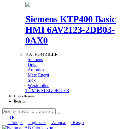
Siemens KTP400 Basic
HMI 6AV2123-2DB03-
0AX0
KATEGORİLER
Siemens
Delta
Autonics
Mete Enerji
Sıck
Weidmüller
TÜM KATEGORİLER
Hizmetlerimiz
İletişim
TR
Türkçe
İngilizce
Arapça
Rusça