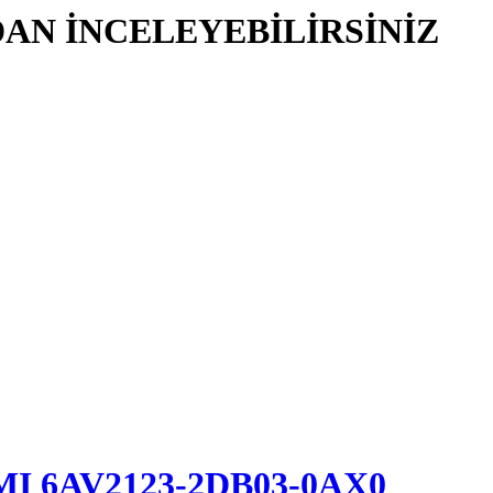
AN İNCELEYEBİLİRSİNİZ
HMI 6AV2123-2DB03-0AX0