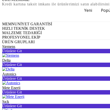
Kredi kartına taksit imkanı ile ürünlerimizi satın alabilirsini
Yeni
Popü
MEMNUNİYET GARANTİSİ
HIZLI TEKNİK DESTEK
MALZEME TEDARİĞİ
PROFESYONEL EKİP
ÜRÜN GRUPLARI
Siemens
Ürünlere Git
Delta
Ürünlere Git
Autonics
Ürünlere Git
Mete Enerji
Ürünlere Git
Sıck
Ürünlere Git