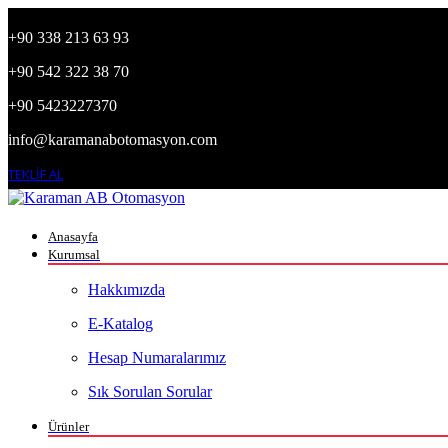
+90 338 213 63 93
+90 542 322 38 70
+90 5423227370
info@karamanabotomasyon.com
TEKLİF AL
Anasayfa
Kurumsal
Hakkımızda
E-Katalog
Hesap Numaralarımız
Sık Sorulan Sorular
Ürünler