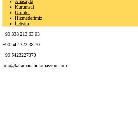
Anasayfa
Kurumsal
Ürünler
Hizmetlerimiz
İletişim
+90 338 213 63 93
+90 542 322 38 70
+90 5423227370
info@karamanabotomasyon.com