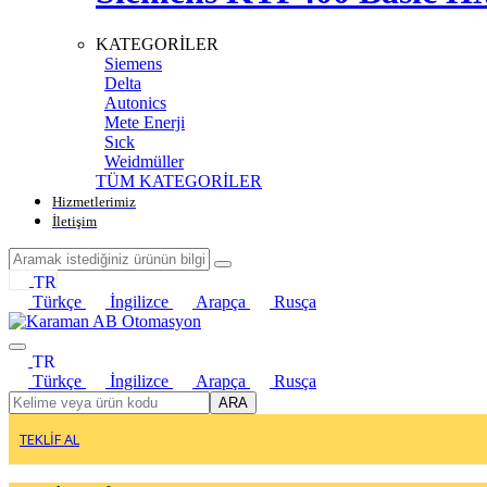
KATEGORİLER
Siemens
Delta
Autonics
Mete Enerji
Sıck
Weidmüller
TÜM KATEGORİLER
Hizmetlerimiz
İletişim
TR
Türkçe
İngilizce
Arapça
Rusça
TR
Türkçe
İngilizce
Arapça
Rusça
ARA
TEKLİF AL