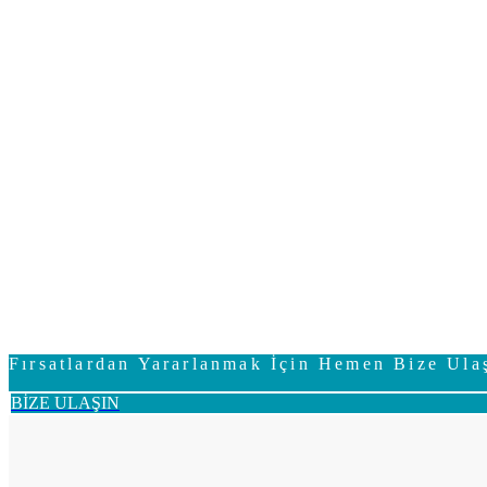
Fırsatlardan Yararlanmak İçin Hemen Bize Ula
BİZE ULAŞIN