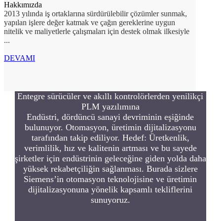
Hakkımızda
2013 yılında iş ortaklarına sürdürülebilir çözümler sunmak,
yapılan işlere değer katmak ve çağın gereklerine uygun
nitelik ve maliyetlerle çalışmaları için destek olmak ilkesiyle
...
DEVAMI
Entegre sürücüler ve akıllı kontrolörlerden yenilikçi
PLM yazılımına
Endüstri, dördüncü sanayi devriminin eşiğinde
bulunuyor. Otomasyon, üretimin dijitalizasyonu
tarafından takip ediliyor. Hedef: Üretkenlik,
verimlilik, hız ve kalitenin artması ve bu sayede
şirketler için endüstrinin geleceğine giden yolda daha
yüksek rekabetçiliğin sağlanması. Burada sizlere
Siemens’in otomasyon teknolojisine ve üretimin
dijitalizasyonuna yönelik kapsamlı tekliflerini
sunuyoruz.