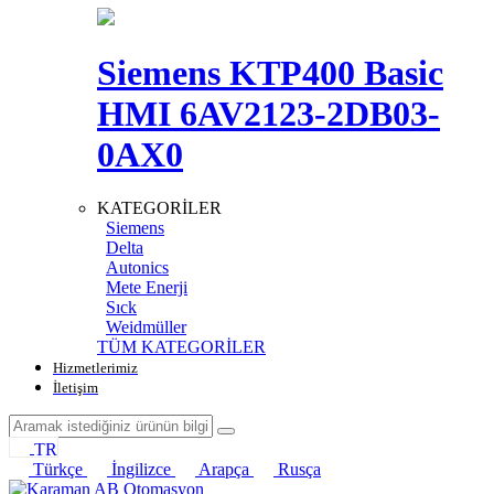
Siemens KTP400 Basic
HMI 6AV2123-2DB03-
0AX0
KATEGORİLER
Siemens
Delta
Autonics
Mete Enerji
Sıck
Weidmüller
TÜM KATEGORİLER
Hizmetlerimiz
İletişim
TR
Türkçe
İngilizce
Arapça
Rusça