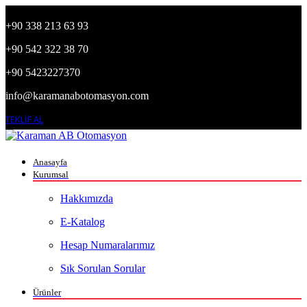
+90 338 213 63 93
+90 542 322 38 70
+90 5423227370
info@karamanabotomasyon.com
TEKLİF AL
Anasayfa
Kurumsal
Hakkımızda
E-Katalog
Hesap Numaralarımız
Sık Sorulan Sorular
Ürünler