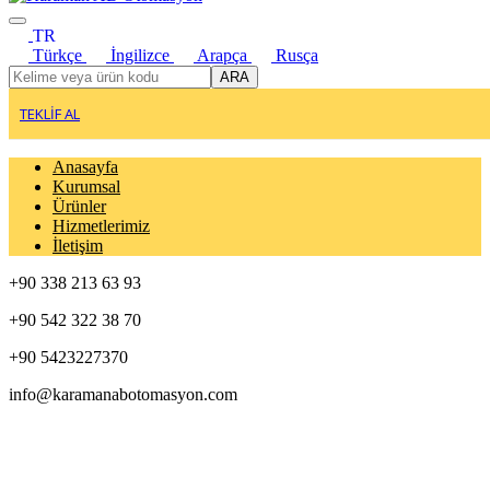
TR
Türkçe
İngilizce
Arapça
Rusça
ARA
TEKLİF AL
Anasayfa
Kurumsal
Ürünler
Hizmetlerimiz
İletişim
+90 338 213 63 93
+90 542 322 38 70
+90 5423227370
info@karamanabotomasyon.com