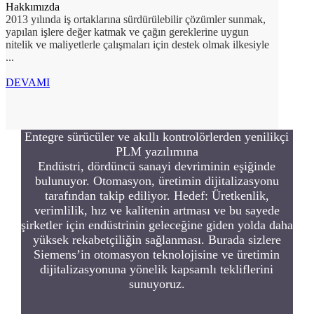
Hakkımızda
2013 yılında iş ortaklarına sürdürülebilir çözümler sunmak,
yapılan işlere değer katmak ve çağın gereklerine uygun
nitelik ve maliyetlerle çalışmaları için destek olmak ilkesiyle
...
DEVAMI
Entegre sürücüler ve akıllı kontrolörlerden yenilikçi
PLM yazılımına
Endüstri, dördüncü sanayi devriminin eşiğinde
bulunuyor. Otomasyon, üretimin dijitalizasyonu
tarafından takip ediliyor. Hedef: Üretkenlik,
verimlilik, hız ve kalitenin artması ve bu sayede
şirketler için endüstrinin geleceğine giden yolda daha
yüksek rekabetçiliğin sağlanması. Burada sizlere
Siemens’in otomasyon teknolojisine ve üretimin
dijitalizasyonuna yönelik kapsamlı tekliflerini
sunuyoruz.