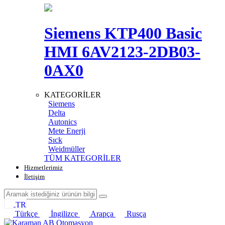
Siemens KTP400 Basic
HMI 6AV2123-2DB03-
0AX0
KATEGORİLER
Siemens
Delta
Autonics
Mete Enerji
Sıck
Weidmüller
TÜM KATEGORİLER
Hizmetlerimiz
İletişim
TR
Türkçe
İngilizce
Arapça
Rusça