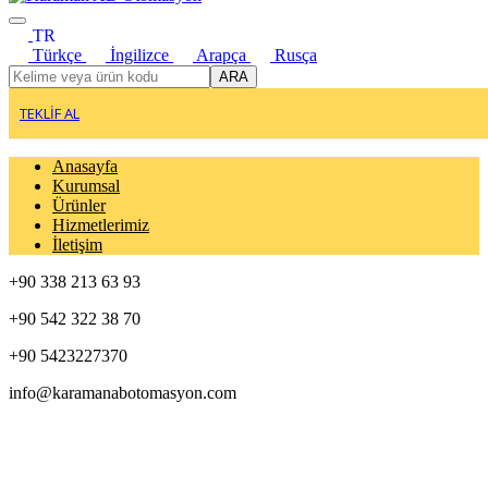
TR
Türkçe
İngilizce
Arapça
Rusça
ARA
TEKLİF AL
Anasayfa
Kurumsal
Ürünler
Hizmetlerimiz
İletişim
+90 338 213 63 93
+90 542 322 38 70
+90 5423227370
info@karamanabotomasyon.com