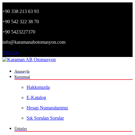
+90 338 213 63 93
+90 542 322 38 70
+90 5423227370
info@karamanabotomasyon.com
TEKLİF AL
Anasayfa
Kurumsal
Hakkımızda
E-Katalog
Hesap Numaralarımız
Sık Sorulan Sorular
Ürünler