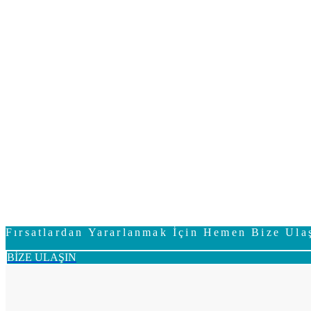
Fırsatlardan Yararlanmak İçin Hemen Bize Ula
BİZE ULAŞIN