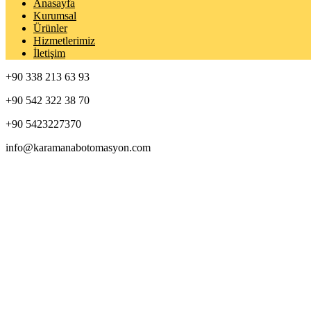
Anasayfa
Kurumsal
Ürünler
Hizmetlerimiz
İletişim
+90 338 213 63 93
+90 542 322 38 70
+90 5423227370
info@karamanabotomasyon.com