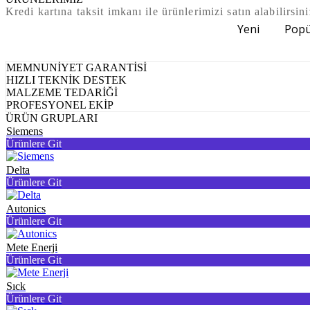
Kredi kartına taksit imkanı ile ürünlerimizi satın alabilirsini
Yeni
Popü
MEMNUNİYET GARANTİSİ
HIZLI TEKNİK DESTEK
MALZEME TEDARİĞİ
PROFESYONEL EKİP
ÜRÜN GRUPLARI
Siemens
Ürünlere Git
Delta
Ürünlere Git
Autonics
Ürünlere Git
Mete Enerji
Ürünlere Git
Sıck
Ürünlere Git