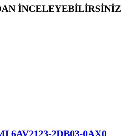
AN İNCELEYEBİLİRSİNİZ
HMI 6AV2123-2DB03-0AX0