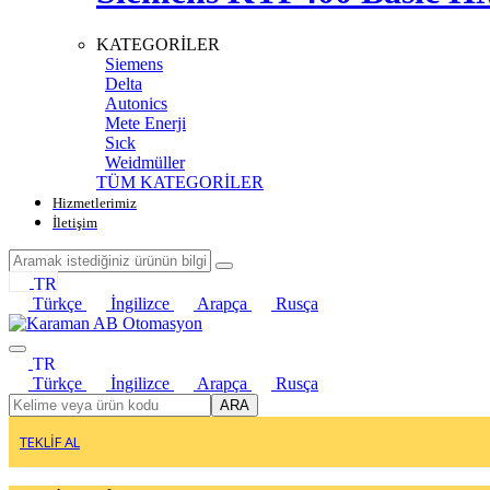
KATEGORİLER
Siemens
Delta
Autonics
Mete Enerji
Sıck
Weidmüller
TÜM KATEGORİLER
Hizmetlerimiz
İletişim
TR
Türkçe
İngilizce
Arapça
Rusça
TR
Türkçe
İngilizce
Arapça
Rusça
ARA
TEKLİF AL