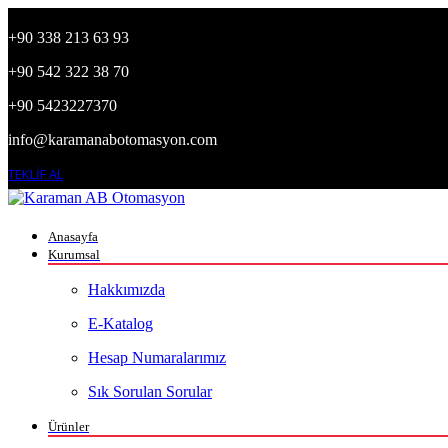
+90 338 213 63 93
+90 542 322 38 70
+90 5423227370
info@karamanabotomasyon.com
TEKLİF AL
Anasayfa
Kurumsal
Hakkımızda
E-Katalog
Hesap Numaralarımız
Sık Sorulan Sorular
Ürünler