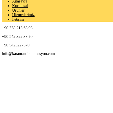
Anasayfa
Kurumsal
Ürünler
Hizmetlerimiz
İletişim
+90 338 213 63 93
+90 542 322 38 70
+90 5423227370
info@karamanabotomasyon.com