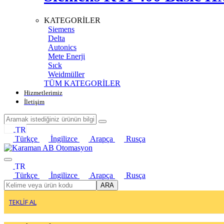
KATEGORİLER
Siemens
Delta
Autonics
Mete Enerji
Sıck
Weidmüller
TÜM KATEGORİLER
Hizmetlerimiz
İletişim
TR
Türkçe
İngilizce
Arapça
Rusça
TR
Türkçe
İngilizce
Arapça
Rusça
ARA
TEKLİF AL