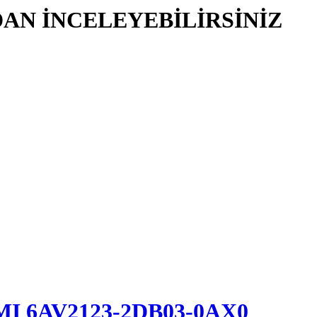
AN İNCELEYEBİLİRSİNİZ
HMI 6AV2123-2DB03-0AX0