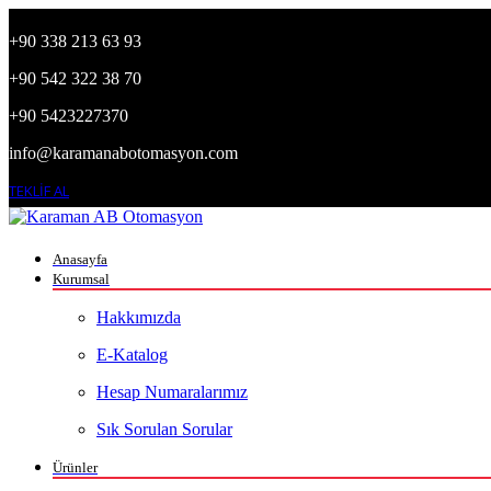
+90 338 213 63 93
+90 542 322 38 70
+90 5423227370
info@karamanabotomasyon.com
TEKLİF AL
Anasayfa
Kurumsal
Hakkımızda
E-Katalog
Hesap Numaralarımız
Sık Sorulan Sorular
Ürünler