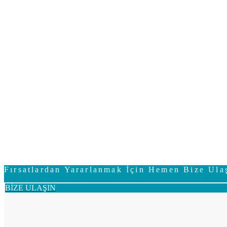
Fırsatlardan Yararlanmak İçin Hemen Bize Ula
BİZE ULAŞIN