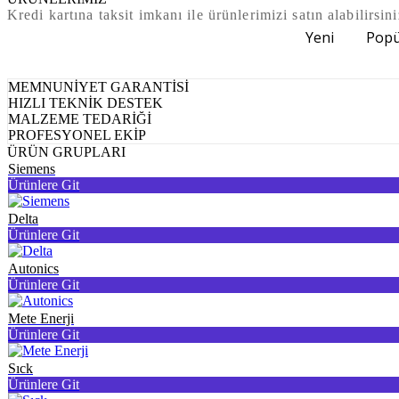
Kredi kartına taksit imkanı ile ürünlerimizi satın alabilirsini
Yeni
Popü
MEMNUNİYET GARANTİSİ
HIZLI TEKNİK DESTEK
MALZEME TEDARİĞİ
PROFESYONEL EKİP
ÜRÜN GRUPLARI
Siemens
Ürünlere Git
Delta
Ürünlere Git
Autonics
Ürünlere Git
Mete Enerji
Ürünlere Git
Sıck
Ürünlere Git