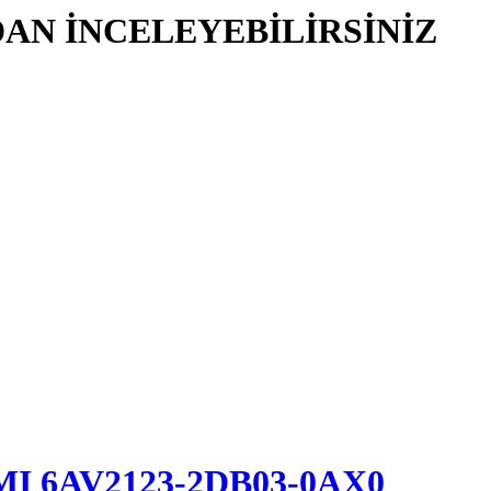
AN İNCELEYEBİLİRSİNİZ
HMI 6AV2123-2DB03-0AX0