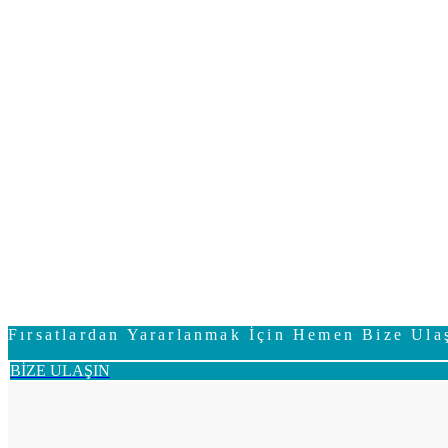
Fırsatlardan Yararlanmak İçin Hemen Bize Ula
BİZE ULAŞIN