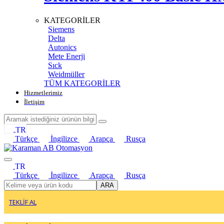
KATEGORİLER
Siemens
Delta
Autonics
Mete Enerji
Sıck
Weidmüller
TÜM KATEGORİLER
Hizmetlerimiz
İletişim
TR
Türkçe
İngilizce
Arapça
Rusça
TR
Türkçe
İngilizce
Arapça
Rusça
ARA
TEKLİF AL