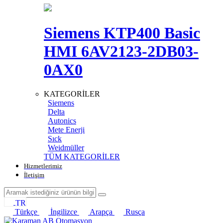
Siemens KTP400 Basic
HMI 6AV2123-2DB03-
0AX0
KATEGORİLER
Siemens
Delta
Autonics
Mete Enerji
Sıck
Weidmüller
TÜM KATEGORİLER
Hizmetlerimiz
İletişim
TR
Türkçe
İngilizce
Arapça
Rusça