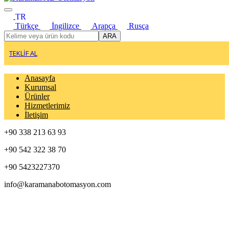
TR
Türkçe
İngilizce
Arapça
Rusça
ARA
TEKLİF AL
Anasayfa
Kurumsal
Ürünler
Hizmetlerimiz
İletişim
+90 338 213 63 93
+90 542 322 38 70
+90 5423227370
info@karamanabotomasyon.com