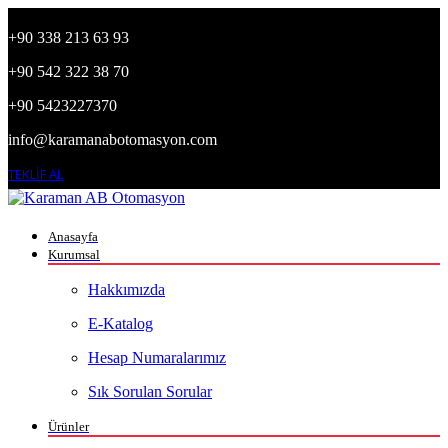
+90 338 213 63 93
+90 542 322 38 70
+90 5423227370
info@karamanabotomasyon.com
TEKLİF AL
Anasayfa
Kurumsal
Hakkımızda
E-Katalog
Hesap Numaralarımız
Sık Sorulan Sorular
Ürünler