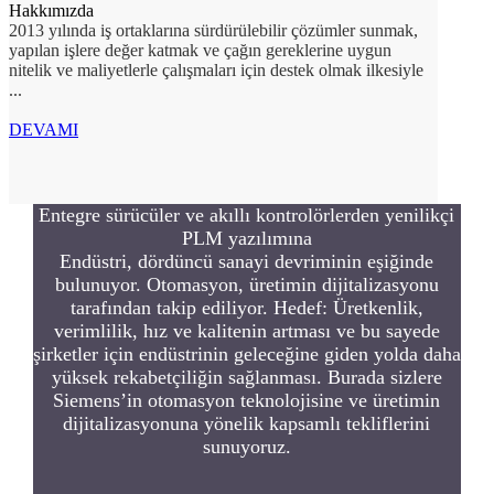
Hakkımızda
2013 yılında iş ortaklarına sürdürülebilir çözümler sunmak,
yapılan işlere değer katmak ve çağın gereklerine uygun
nitelik ve maliyetlerle çalışmaları için destek olmak ilkesiyle
...
DEVAMI
Entegre sürücüler ve akıllı kontrolörlerden yenilikçi
PLM yazılımına
Endüstri, dördüncü sanayi devriminin eşiğinde
bulunuyor. Otomasyon, üretimin dijitalizasyonu
tarafından takip ediliyor. Hedef: Üretkenlik,
verimlilik, hız ve kalitenin artması ve bu sayede
şirketler için endüstrinin geleceğine giden yolda daha
yüksek rekabetçiliğin sağlanması. Burada sizlere
Siemens’in otomasyon teknolojisine ve üretimin
dijitalizasyonuna yönelik kapsamlı tekliflerini
sunuyoruz.