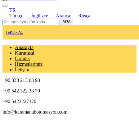
TR
Türkçe
İngilizce
Arapça
Rusça
ARA
TEKLİF AL
Anasayfa
Kurumsal
Ürünler
Hizmetlerimiz
İletişim
+90 338 213 63 93
+90 542 322 38 70
+90 5423227370
info@karamanabotomasyon.com