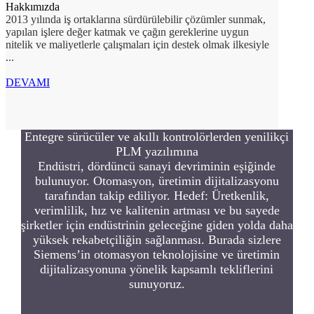
Hakkımızda
2013 yılında iş ortaklarına sürdürülebilir çözümler sunmak,
yapılan işlere değer katmak ve çağın gereklerine uygun
nitelik ve maliyetlerle çalışmaları için destek olmak ilkesiyle
...
DEVAMI
Entegre sürücüler ve akıllı kontrolörlerden yenilikçi
PLM yazılımına
Endüstri, dördüncü sanayi devriminin eşiğinde
bulunuyor. Otomasyon, üretimin dijitalizasyonu
tarafından takip ediliyor. Hedef: Üretkenlik,
verimlilik, hız ve kalitenin artması ve bu sayede
şirketler için endüstrinin geleceğine giden yolda daha
yüksek rekabetçiliğin sağlanması. Burada sizlere
Siemens’in otomasyon teknolojisine ve üretimin
dijitalizasyonuna yönelik kapsamlı tekliflerini
sunuyoruz.