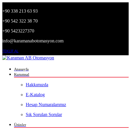
+90 338 213 63 93
+90 542 322 38 70
+90 5423227370
info@karamanabotomasyon.com
TEKLİF AL
Anasayfa
Kurumsal
Hakkımızda
E-Katalog
Hesap Numaralarımız
Sık Sorulan Sorular
Ürünler