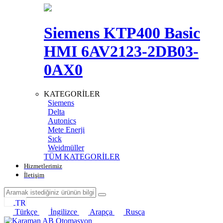
Siemens KTP400 Basic
HMI 6AV2123-2DB03-
0AX0
KATEGORİLER
Siemens
Delta
Autonics
Mete Enerji
Sıck
Weidmüller
TÜM KATEGORİLER
Hizmetlerimiz
İletişim
TR
Türkçe
İngilizce
Arapça
Rusça