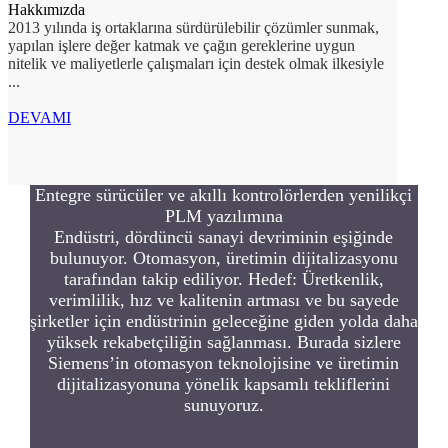
Hakkımızda
2013 yılında iş ortaklarına sürdürülebilir çözümler sunmak,
yapılan işlere değer katmak ve çağın gereklerine uygun
nitelik ve maliyetlerle çalışmaları için destek olmak ilkesiyle
...
DEVAMI
Entegre sürücüler ve akıllı kontrolörlerden yenilikçi
PLM yazılımına
Endüstri, dördüncü sanayi devriminin eşiğinde
bulunuyor. Otomasyon, üretimin dijitalizasyonu
tarafından takip ediliyor. Hedef: Üretkenlik,
verimlilik, hız ve kalitenin artması ve bu sayede
şirketler için endüstrinin geleceğine giden yolda daha
yüksek rekabetçiliğin sağlanması. Burada sizlere
Siemens’in otomasyon teknolojisine ve üretimin
dijitalizasyonuna yönelik kapsamlı tekliflerini
sunuyoruz.