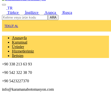
TR
Türkçe
İngilizce
Arapça
Rusça
ARA
TEKLİF AL
Anasayfa
Kurumsal
Ürünler
Hizmetlerimiz
İletişim
+90 338 213 63 93
+90 542 322 38 70
+90 5423227370
info@karamanabotomasyon.com