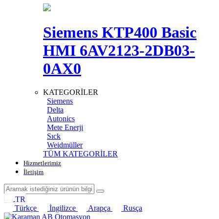
Siemens KTP400 Basic
HMI 6AV2123-2DB03-
0AX0
KATEGORİLER
Siemens
Delta
Autonics
Mete Enerji
Sıck
Weidmüller
TÜM KATEGORİLER
Hizmetlerimiz
İletişim
TR
Türkçe
İngilizce
Arapça
Rusça