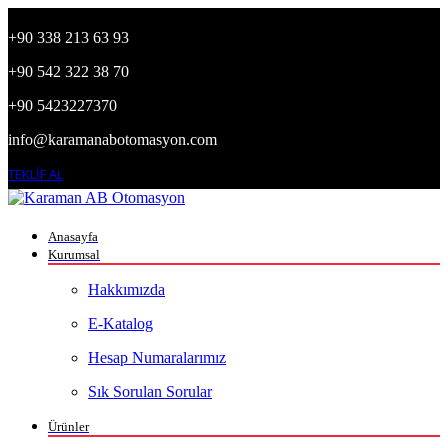
+90 338 213 63 93
+90 542 322 38 70
+90 5423227370
info@karamanabotomasyon.com
TEKLİF AL
Anasayfa
Kurumsal
Hakkımızda
E-Katalog
Hesap Numaralarımız
Sık Sorulan Sorular
Ürünler