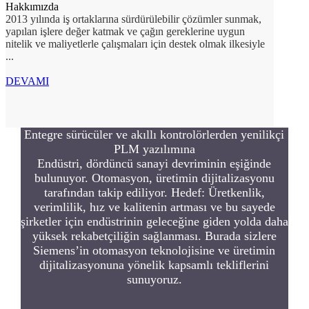
Hakkımızda
2013 yılında iş ortaklarına sürdürülebilir çözümler sunmak,
yapılan işlere değer katmak ve çağın gereklerine uygun
nitelik ve maliyetlerle çalışmaları için destek olmak ilkesiyle
...
DEVAMI
Entegre sürücüler ve akıllı kontrolörlerden yenilikçi
PLM yazılımına
Endüstri, dördüncü sanayi devriminin eşiğinde
bulunuyor. Otomasyon, üretimin dijitalizasyonu
tarafından takip ediliyor. Hedef: Üretkenlik,
verimlilik, hız ve kalitenin artması ve bu sayede
şirketler için endüstrinin geleceğine giden yolda daha
yüksek rekabetçiliğin sağlanması. Burada sizlere
Siemens’in otomasyon teknolojisine ve üretimin
dijitalizasyonuna yönelik kapsamlı tekliflerini
sunuyoruz.