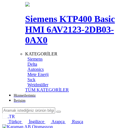
Siemens KTP400 Basic
HMI 6AV2123-2DB03-
0AX0
KATEGORİLER
Siemens
Delta
Autonics
Mete Enerji
Sıck
Weidmüller
TÜM KATEGORİLER
Hizmetlerimiz
İletişim
TR
Türkçe
İngilizce
Arapça
Rusça