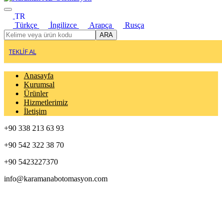
TR
Türkçe
İngilizce
Arapça
Rusça
ARA
TEKLİF AL
Anasayfa
Kurumsal
Ürünler
Hizmetlerimiz
İletişim
+90 338 213 63 93
+90 542 322 38 70
+90 5423227370
info@karamanabotomasyon.com