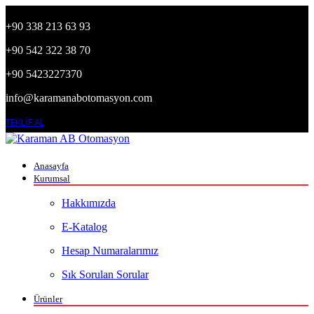
+90 338 213 63 93
+90 542 322 38 70
+90 5423227370
info@karamanabotomasyon.com
TEKLİF AL
Anasayfa
Kurumsal
Hakkımızda
E-Katalog
Hesap Numaralarımız
Sık Sorulan Sorular
Ürünler