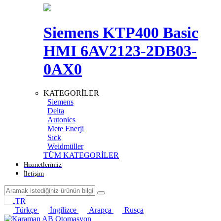
Siemens KTP400 Basic
HMI 6AV2123-2DB03-
0AX0
KATEGORİLER
Siemens
Delta
Autonics
Mete Enerji
Sıck
Weidmüller
TÜM KATEGORİLER
Hizmetlerimiz
İletişim
TR
Türkçe
İngilizce
Arapça
Rusça