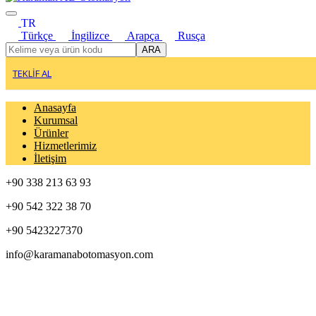
TR
Türkçe
İngilizce
Arapça
Rusça
ARA
TEKLİF AL
Anasayfa
Kurumsal
Ürünler
Hizmetlerimiz
İletişim
+90 338 213 63 93
+90 542 322 38 70
+90 5423227370
info@karamanabotomasyon.com