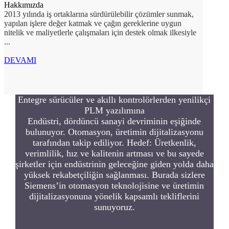
Hakkımızda
2013 yılında iş ortaklarına sürdürülebilir çözümler sunmak,
yapılan işlere değer katmak ve çağın gereklerine uygun
nitelik ve maliyetlerle çalışmaları için destek olmak ilkesiyle
...
DEVAMI
Entegre sürücüler ve akıllı kontrolörlerden yenilikçi
PLM yazılımına
Endüstri, dördüncü sanayi devriminin eşiğinde
bulunuyor. Otomasyon, üretimin dijitalizasyonu
tarafından takip ediliyor. Hedef: Üretkenlik,
verimlilik, hız ve kalitenin artması ve bu sayede
şirketler için endüstrinin geleceğine giden yolda daha
yüksek rekabetçiliğin sağlanması. Burada sizlere
Siemens’in otomasyon teknolojisine ve üretimin
dijitalizasyonuna yönelik kapsamlı tekliflerini
sunuyoruz.