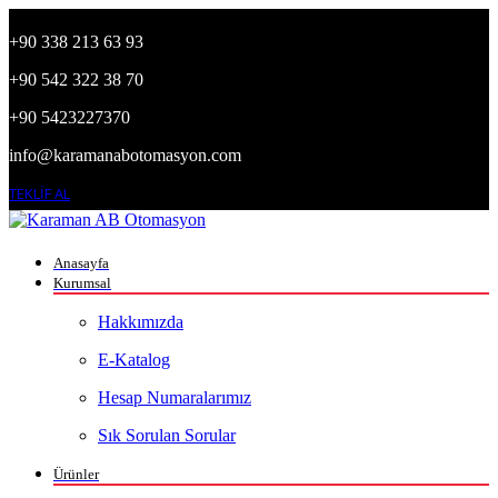
+90 338 213 63 93
+90 542 322 38 70
+90 5423227370
info@karamanabotomasyon.com
TEKLİF AL
Anasayfa
Kurumsal
Hakkımızda
E-Katalog
Hesap Numaralarımız
Sık Sorulan Sorular
Ürünler