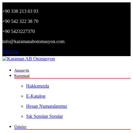
+90 338 213 63 93
+90 542 322 38 70
+90 5423227370
info@karamanabotomasyon.com
TEKLİF AL
Anasayfa
Kurumsal
Hakkımızda
E-Katalog
Hesap Numaralarımız
Sık Sorulan Sorular
Ürünler