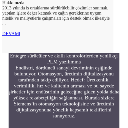
Hakkımızda
2013 yılında iş ortaklarına sürdürülebilir çözümler sunmak,
yapılan işlere değer katmak ve çağın gereklerine uygun
nitelik ve maliyetlerle çalışmaları için destek olmak ilkesiyle
...
DEVAMI
Entegre sürücüler ve akıllı kontrolörlerden yenilikçi
PLM yazılımına
Endüstri, dördüncü sanayi devriminin eşiğinde
bulunuyor. Otomasyon, üretimin dijitalizasyonu
tarafından takip ediliyor. Hedef: Üretkenlik,
verimlilik, hız ve kalitenin artması ve bu sayede
şirketler için endüstrinin geleceğine giden yolda daha
yüksek rekabetçiliğin sağlanması. Burada sizlere
Siemens’in otomasyon teknolojisine ve üretimin
dijitalizasyonuna yönelik kapsamlı tekliflerini
sunuyoruz.