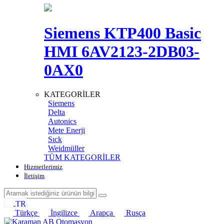
Siemens KTP400 Basic
HMI 6AV2123-2DB03-
0AX0
KATEGORİLER
Siemens
Delta
Autonics
Mete Enerji
Sıck
Weidmüller
TÜM KATEGORİLER
Hizmetlerimiz
İletişim
TR
Türkçe
İngilizce
Arapça
Rusça