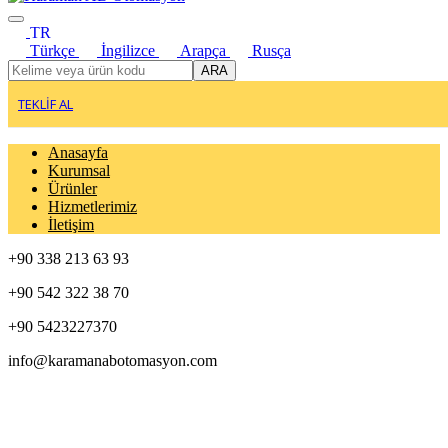
TR
Türkçe
İngilizce
Arapça
Rusça
ARA
TEKLİF AL
Anasayfa
Kurumsal
Ürünler
Hizmetlerimiz
İletişim
+90 338 213 63 93
+90 542 322 38 70
+90 5423227370
info@karamanabotomasyon.com