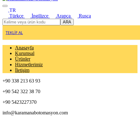
TR
Türkçe
İngilizce
Arapça
Rusça
ARA
TEKLİF AL
Anasayfa
Kurumsal
Ürünler
Hizmetlerimiz
İletişim
+90 338 213 63 93
+90 542 322 38 70
+90 5423227370
info@karamanabotomasyon.com