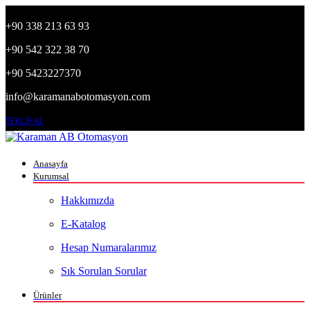
+90 338 213 63 93
+90 542 322 38 70
+90 5423227370
info@karamanabotomasyon.com
TEKLİF AL
Anasayfa
Kurumsal
Hakkımızda
E-Katalog
Hesap Numaralarımız
Sık Sorulan Sorular
Ürünler