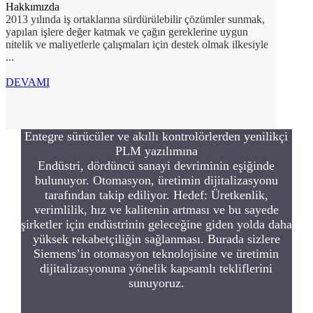
Hakkımızda
2013 yılında iş ortaklarına sürdürülebilir çözümler sunmak,
yapılan işlere değer katmak ve çağın gereklerine uygun
nitelik ve maliyetlerle çalışmaları için destek olmak ilkesiyle
...
DEVAMI
Entegre sürücüler ve akıllı kontrolörlerden yenilikçi
PLM yazılımına
Endüstri, dördüncü sanayi devriminin eşiğinde
bulunuyor. Otomasyon, üretimin dijitalizasyonu
tarafından takip ediliyor. Hedef: Üretkenlik,
verimlilik, hız ve kalitenin artması ve bu sayede
şirketler için endüstrinin geleceğine giden yolda daha
yüksek rekabetçiliğin sağlanması. Burada sizlere
Siemens’in otomasyon teknolojisine ve üretimin
dijitalizasyonuna yönelik kapsamlı tekliflerini
sunuyoruz.