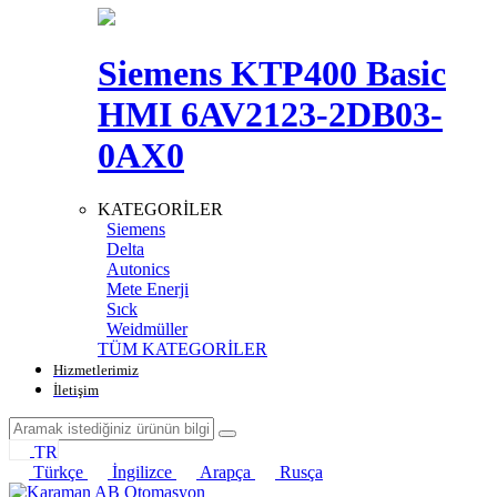
Siemens KTP400 Basic
HMI 6AV2123-2DB03-
0AX0
KATEGORİLER
Siemens
Delta
Autonics
Mete Enerji
Sıck
Weidmüller
TÜM KATEGORİLER
Hizmetlerimiz
İletişim
TR
Türkçe
İngilizce
Arapça
Rusça