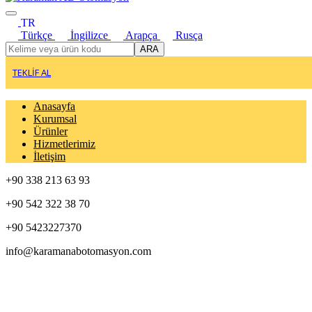
TR
Türkçe
İngilizce
Arapça
Rusça
ARA
TEKLİF AL
Anasayfa
Kurumsal
Ürünler
Hizmetlerimiz
İletişim
+90 338 213 63 93
+90 542 322 38 70
+90 5423227370
info@karamanabotomasyon.com