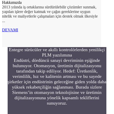
Hakkımızda
2013 yılında iş ortaklarına sürdürülebilir çözümler sunmak,
yapılan işlere değer katmak ve çağın gereklerine uygun
nitelik ve maliyetlerle çalışmaları için destek olmak ilkesiyle
...
DEVAMI
Entegre sürücüler ve akıllı kontrolörlerden yenilikçi
PLM yazılımına
Endüstri, dördüncü sanayi devriminin eşiğinde
bulunuyor. Otomasyon, üretimin dijitalizasyonu
tarafından takip ediliyor. Hedef: Üretkenlik,
verimlilik, hız ve kalitenin artması ve bu sayede
şirketler için endüstrinin geleceğine giden yolda daha
yüksek rekabetçiliğin sağlanması. Burada sizlere
Siemens’in otomasyon teknolojisine ve üretimin
dijitalizasyonuna yönelik kapsamlı tekliflerini
sunuyoruz.