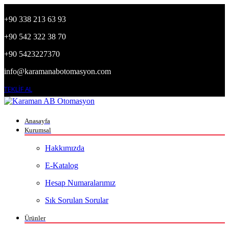
+90 338 213 63 93
+90 542 322 38 70
+90 5423227370
info@karamanabotomasyon.com
TEKLİF AL
Anasayfa
Kurumsal
Hakkımızda
E-Katalog
Hesap Numaralarımız
Sık Sorulan Sorular
Ürünler