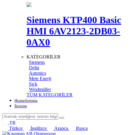
Siemens KTP400 Basic
HMI 6AV2123-2DB03-
0AX0
KATEGORİLER
Siemens
Delta
Autonics
Mete Enerji
Sıck
Weidmüller
TÜM KATEGORİLER
Hizmetlerimiz
İletişim
TR
Türkçe
İngilizce
Arapça
Rusça